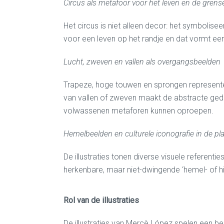
Circus als metafoor voor het leven en de grens
Het circus is niet alleen decor: het symbolise
voor een leven op het randje en dat vormt een
Lucht, zweven en vallen als overgangsbeelden
Trapeze, hoge touwen en sprongen representeren
van vallen of zweven maakt de abstracte gedac
volwassenen metaforen kunnen oproepen.
Hemelbeelden en culturele iconografie in de pl
De illustraties tonen diverse visuele referent
herkenbare, maar niet-dwingende ‘hemel- of hi
Rol van de illustraties
De illustraties van Mercè López spelen een be