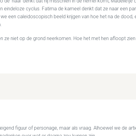
o de ‘haai’ denkt dat hij misschien in de hemel komt, Madeliefje
indeloze cyclus. Fatima de kameel denkt dat ze naar een paradijs
e een caleidoscopisch beeld krijgen van hoe het na de dood, en 
.
zien ze niet op de grond neerkomen. Hoe het met hen afloopt zien 
reigend figuur of personage, maar als vraag. Alhoewel we de arties
nadenken over wat er daarna zou kunnen zijn.