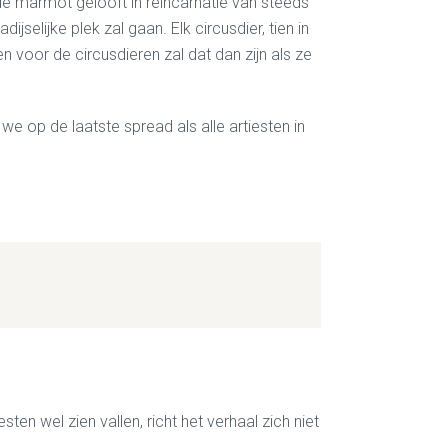
 de marmot gelooft in reïncarnatie van steeds
elijke plek zal gaan. Elk circusdier, tien in
voor de circusdieren zal dat dan zijn als ze
we op de laatste spread als alle artiesten in
ten wel zien vallen, richt het verhaal zich niet