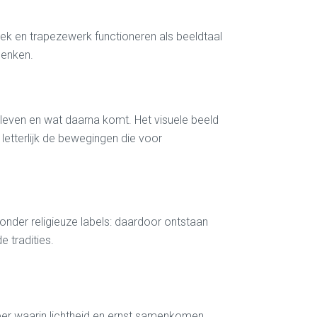
tiek en trapezewerk functioneren als beeldtaal
denken.
en leven en wat daarna komt. Het visuele beeld
letterlijk de bewegingen die voor
zonder religieuze labels: daardoor ontstaan
 tradities.
feer waarin lichtheid en ernst samenkomen.