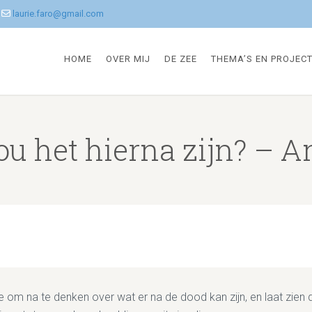
laurie.faro@gmail.com
HOME
OVER MIJ
DE ZEE
THEMA’S EN PROJEC
ou het hierna zijn? – A
e om na te denken over wat er na de dood kan zijn, en laat zien 