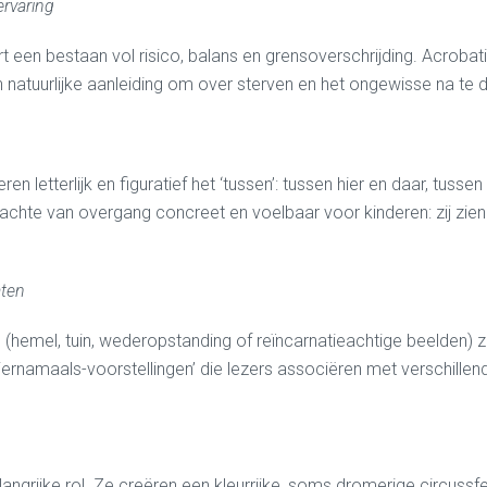
ervaring
ert een bestaan vol risico, balans en grensoverschrijding. Acroba
 natuurlijke aanleiding om over sterven en het ongewisse na te 
 letterlijk en figuratief het ‘tussen’: tussen hier en daar, tuss
hte van overgang concreet en voelbaar voor kinderen: zij zien 
aten
ies (hemel, tuin, wederopstanding of reïncarnatieachtige beelden) 
ernamaals-voorstellingen’ die lezers associëren met verschillende
langrijke rol. Ze creëren een kleurrijke, soms dromerige circuss