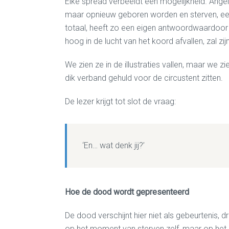
Elke spread verbeeldt een mogelijkheid. Angel
maar opnieuw geboren worden en sterven, een e
totaal, heeft zo een eigen antwoordwaardoor w
hoog in de lucht van het koord afvallen, zal zijn
We zien ze in de illustraties vallen, maar we 
dik verband gehuld voor de circustent zitten.
De lezer krijgt tot slot de vraag:
‘En… wat denk jij?’
Hoe de dood wordt gepresenteerd
De dood verschijnt hier niet als gebeurtenis, d
op het moment van sterven zelf, maar op het 