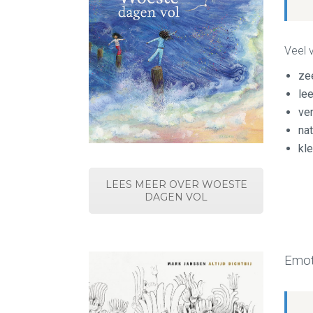
Veel 
ze
le
ve
na
kle
LEES MEER OVER WOESTE
DAGEN VOL
Emot