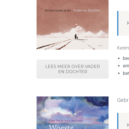
Kenm
be
emo
LEES MEER OVER VADER
EN DOCHTER
bet
Gebr
K