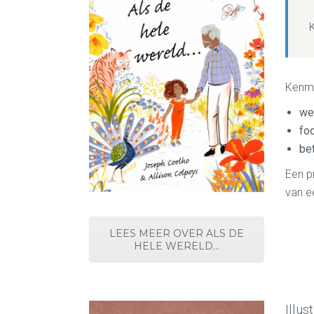
K
Kenm
wei
fo
bet
Een p
van e
LEES MEER OVER ALS DE
HELE WERELD...
Illus