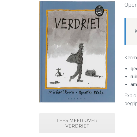
Open 
Kenm
gee
rui
amb
Explo
begri
LEES MEER OVER
VERDRIET