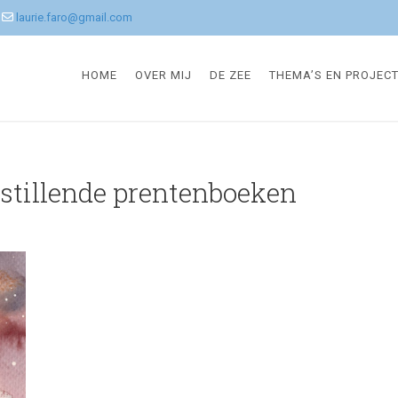
laurie.faro@gmail.com
HOME
OVER MIJ
DE ZEE
THEMA’S EN PROJEC
stillende prentenboeken