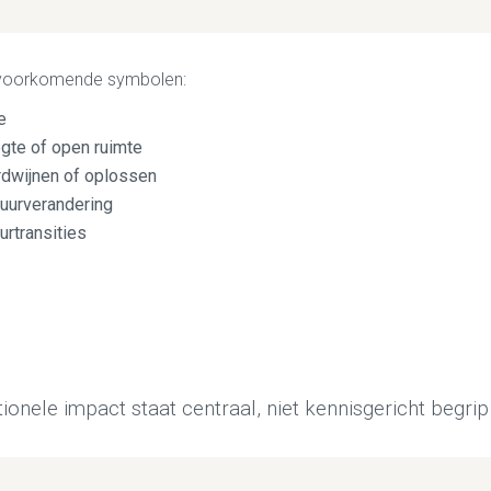
voorkomende symbolen:
e
egte of open ruimte
rdwijnen of oplossen
tuurverandering
urtransities
ionele impact staat centraal, niet kennisgericht begrip