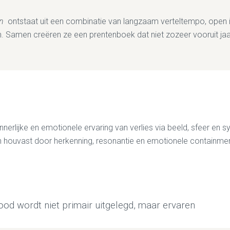
en
ontstaat uit een combinatie van langzaam verteltempo, open ill
 Samen creëren ze een prentenboek dat niet zozeer vooruit jaag
erlijke en emotionele ervaring van verlies via beeld, sfeer en s
eren houvast door herkenning, resonantie en emotionele containme
ood wordt niet primair uitgelegd, maar ervaren