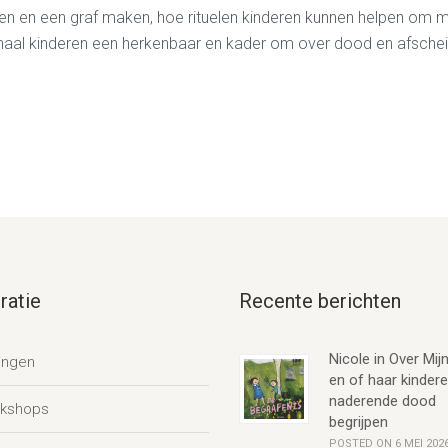
ren en een graf maken
,
hoe rituelen kinderen kunnen helpen om 
rhaal
kinderen
een herkenbaar en kader om over dood en afschei
ratie
Recente berichten
Nicole in Over Mijn
ingen
en of haar kinder
naderende dood
kshops
begrijpen
POSTED ON 6 MEI 202