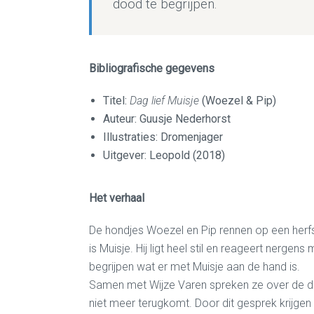
dood te begrijpen.
Bibliografische gegevens
Titel:
Dag lief Muisje
(Woezel & Pip)
Auteur: Guusje Nederhorst
Illustraties: Dromenjager
Uitgever: Leopold (2018)
Het verhaal
De hondjes
Woezel en Pip
rennen op een herfs
is
Muisje. Hij ligt heel stil en reageert nerge
begrijpen wat er met Muisje aan de hand is.
S
amen met Wijze Varen
spreken ze
over de 
niet meer terugkomt. Door dit gesprek krijgen