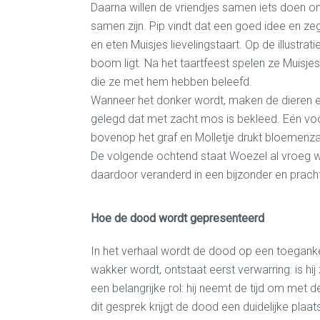
Daarna willen de vriendjes samen iets doen o
samen zijn. Pip vindt dat een goed idee en ze
en eten Muisjes lievelingstaart. Op de illustrat
boom ligt. Na het taartfeest spelen ze Muisjes
die ze met hem hebben beleefd.
Wanneer het donker wordt, maken de dieren een 
gelegd dat met zacht mos is bekleed. Eén voo
bovenop het graf en Molletje drukt bloemenzaa
De volgende ochtend staat Woezel al vroeg we
daardoor veranderd in een bijzonder en pracht
Hoe de dood
wordt gepresenteerd
In
het verhaal
wordt de dood op een toegankel
wakker wordt, ontstaat eerst verwarring
: is 
een belangrijke rol: hij neemt de tijd om met
dit gesprek krijgt de dood een duidelijke plaa