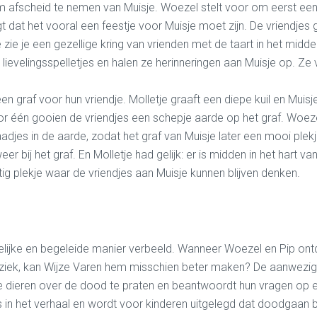
m afscheid te nemen van Muisje. Woezel stelt voor om eerst een 
gt dat het vooral een feestje voor Muisje moet zijn. De vriendje
ie zie je een gezellige kring van vrienden met de taart in het midd
 lievelingsspelletjes en
halen ze herinneringen aan Muisje op. Ze
graf voor hun vriendje. Molletje graaft een diepe kuil en Muisje 
r één gooien de vriendjes een schepje aarde op het graf. Woeze
djes in de aarde, zodat het graf van Muisje later een mooi plek
er bij het graf.
En Molletje had gelijk:
er
is
midden in het hart va
ig plekje waar de vriendjes aan Muisje kunnen blijven denken.
ijke en begeleide manier verbeeld. Wanneer Woezel en Pip ontd
hij ziek, kan Wijze Varen hem misschien beter maken?
De aanwezigh
 de dieren over de dood te praten en beantwoordt hun vragen op 
ts in het verhaal en wordt voor
kinderen
uitgelegd dat doodgaan b