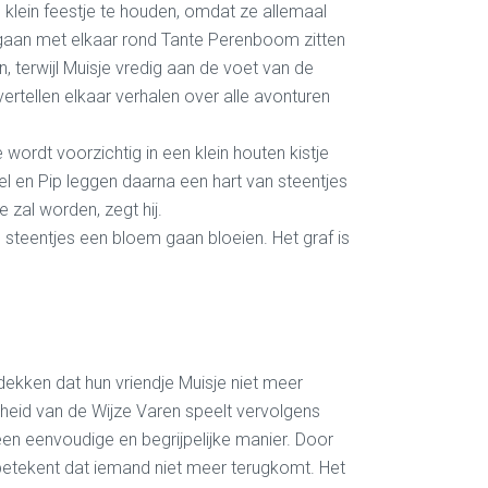
klein feestje te houden, omdat ze allemaal
s gaan met elkaar rond Tante Perenboom zitten
en, terwijl Muisje vredig aan de voet van de
vertellen elkaar verhalen over alle avonturen
wordt voorzichtig in een klein houten kistje
l en Pip leggen daarna een hart van steentjes
je zal worden
, zegt hij
.
n steentjes een bloem gaan bloeien. Het graf is
ekken dat hun vriendje Muisje niet meer
eid van de Wijze Varen speelt vervolgens
een eenvoudige en begrijpelijke manier. Door
etekent dat iemand niet meer terugkomt. Het