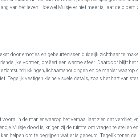
g van het leven. Hoewel Muisje er niet meer is, laat de bloem zi
 tekst door emoties en gebeurtenissen duidelijk zichtbaar te mak
riendelijke vormen, creëert een warme sfeer. Daardoor blijft h
gezichtsuitdrukkingen, lichaamshoudingen en de manier waarop de v
. Tegelijk vestigen kleine visuele details, zoals het hart van s
gt
vooral in de manier waarop het verhaal laat zien dat verdriet,
dje Muisje dood is, krijgen zij de ruimte om vragen te stellen e
kan helpen om te begrijpen wat er is gebeurd. Tegelijk tonen de 