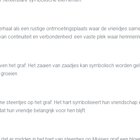
 verhaal als een rustige ontmoetingsplaats waar de vriendjes
an continuïteit en verbondenheid: een vaste plek waar herinner
ven het graf. Het zaaien van zaadjes kan symbolisch worden gel
 groeien.
e steentjes op het graf. Het hart symboliseert hun vriendschap e
t hun vriendje belangrijk voor hen blijft.
 dat er midden in het hart van steentjes op Muisjes graf een bl