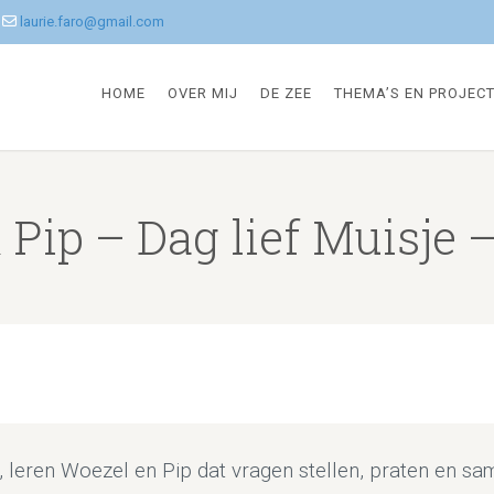
laurie.faro@gmail.com
HOME
OVER MIJ
DE ZEE
THEMA’S EN PROJEC
 Pip – Dag lief Muisje 
t, leren Woezel en Pip dat vragen stellen, praten en 