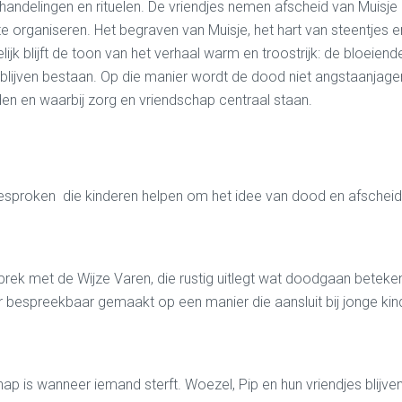
andelingen en rituelen. De vriendjes nemen afscheid van Muisje 
s te organiseren. Het begraven van Muisje, het hart van steentje
ijk blijft de toon van het verhaal warm en troostrijk: de bloeien
e blijven bestaan. Op die manier wordt de dood niet angstaanjag
en en waarbij zorg en vriendschap centraal staan.
besproken die kinderen helpen om het idee van dood en afscheid 
prek met de Wijze Varen, die rustig uitlegt wat doodgaan betek
bespreekbaar gemaakt op een manier die aansluit bij jonge kin
ap is wanneer iemand sterft. Woezel, Pip en hun vriendjes blijven