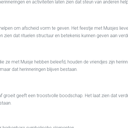
rinneringen en activiteiten laten zien dat steun van anderen he
e helpen om afscheid vorm te geven. Het feestje met Muisjes lieve
 zien dat rituelen structuur en betekenis kunnen geven aan verdr
die ze met Muisje hebben beleefd, houden de vriendjes zijn herinn
maar dat herinneringen blijven bestaan.
f groeit geeft een troostvolle boodschap. Het laat zien dat ver
staan.
oor herkenbare symbolische elementen.